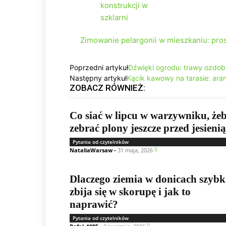
Zimowanie pelargonii w mieszkaniu: pros
Poprzedni artykuł
Dźwięki ogrodu: trawy ozdobn
Następny artykuł
Kącik kawowy na tarasie: aranż
ZOBACZ RÓWNIEŻ:
Co siać w lipcu w warzywniku, że
zebrać plony jeszcze przed jesieni
Pytania od czytelników
0
NataliaWarsaw
-
31 maja, 2026
Dlaczego ziemia w donicach szyb
zbija się w skorupę i jak to
naprawić?
Pytania od czytelników
0