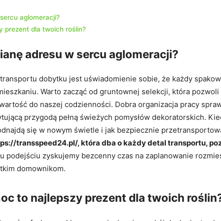
sercu aglomeracji?
 prezent dla twoich roślin?
anę adresu w sercu aglomeracji?
ransportu dobytku jest uświadomienie sobie, że każdy spakow
szkaniu. Warto zacząć od gruntownej selekcji, która pozwoli
artość do naszej codzienności. Dobra organizacja pracy spraw
cytującą przygodą pełną świeżych pomysłów dekoratorskich. Kie
dnajdą się w nowym świetle i jak bezpiecznie przetransportować
tps://transspeed24.pl/, która dba o każdy detal transportu, 
emu podejściu zyskujemy bezcenny czas na zaplanowanie rozmie
ystkim domownikom.
c to najlepszy prezent dla twoich roślin