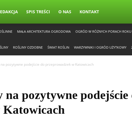
EDAKCJA
SPIS TREŚCI
O NAS
KONTAKT
OŚLINNE
MAŁA ARCHITEKTURA OGRODOWA
OGRÓD W RÓŻNYCH PORACH ROKU
ŚLINY
ROŚLINY OZDOBNE
ŚWIAT ROŚLIN
WARZYWNIKI I OGRÓD UŻYTKOWY
 na pozytywne podejście do przeprowadzek w Katowicach
y na pozytywne podejście
 Katowicach