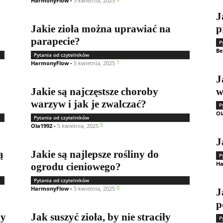
HarmonyFlow
-
5 kwietnia, 2025
J
Jakie zioła można uprawiać na
p
parapecie?
P
Be
Pytania od czytelników
1
HarmonyFlow
-
5 kwietnia, 2025
J
Jakie są najczęstsze choroby
w
warzyw i jak je zwalczać?
P
Ol
Pytania od czytelników
0
Ola1992
-
5 kwietnia, 2025
J
ą
Jakie są najlepsze rośliny do
P
Ha
ogrodu cieniowego?
Pytania od czytelników
0
HarmonyFlow
-
5 kwietnia, 2025
J
p
by
Jak suszyć zioła, by nie straciły
P