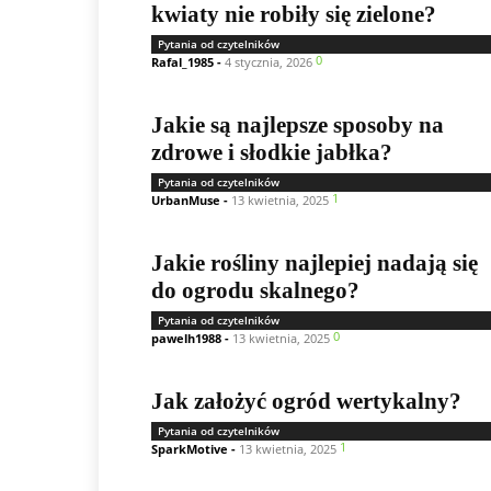
kwiaty nie robiły się zielone?
Pytania od czytelników
0
Rafal_1985
-
4 stycznia, 2026
Jakie są najlepsze sposoby na
zdrowe i słodkie jabłka?
Pytania od czytelników
1
UrbanMuse
-
13 kwietnia, 2025
Jakie rośliny najlepiej nadają się
do ogrodu skalnego?
Pytania od czytelników
0
pawelh1988
-
13 kwietnia, 2025
Jak założyć ogród wertykalny?
Pytania od czytelników
1
SparkMotive
-
13 kwietnia, 2025