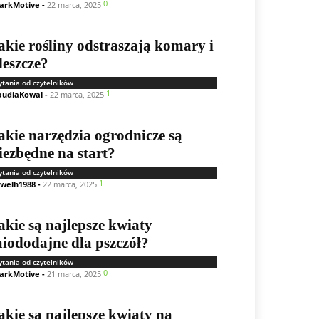
0
arkMotive
-
22 marca, 2025
akie rośliny odstraszają komary i
leszcze?
ytania od czytelników
1
audiaKowal
-
22 marca, 2025
akie narzędzia ogrodnicze są
iezbędne na start?
ytania od czytelników
1
welh1988
-
22 marca, 2025
akie są najlepsze kwiaty
iododajne dla pszczół?
ytania od czytelników
0
arkMotive
-
21 marca, 2025
akie są najlepsze kwiaty na