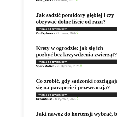
Rafal_1985
-
9 kwietnia, 2026
Jak sadzić pomidory głębiej i czy
obrywać dolne liście od razu?
Pytania od czytelników
0
ZenExplorer
-
27 marca, 2026
Krety w ogrodzie: jak się ich
pozbyć bez krzywdzenia zwierząt?
Pytania od czytelników
0
SparkMotive
-
26 stycznia, 2026
Co zrobić, gdy sadzonki rozciągaj
się na parapecie i przewracają?
Pytania od czytelników
0
UrbanMuse
-
8 stycznia, 2026
Jaki nawóz do hortensji wybrać, 