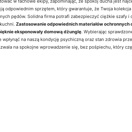
tować w fachowe ekipy, zapominając, że spokój ducha jest najc
ują odpowiednim sprzętem, który gwarantuje, że Twoja kolekcja
ch pędów. Solidna firma potrafi zabezpieczyć ciężkie szafy i d
kuchni.
Zastosowanie odpowiednich materiałów ochronnych ch
y pięknie eksponowały domową dżunglę
. Wybierając sprawdzone
ie wpłynąć na naszą kondycję psychiczną oraz stan zdrowia p
zwala na spokojne wprowadzenie się, bez pośpiechu, który cz