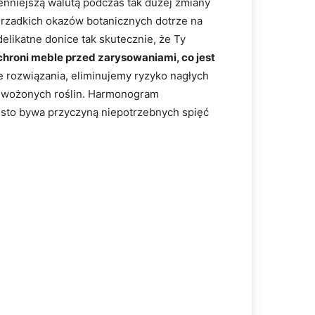
enniejszą walutą podczas tak dużej zmiany
 rzadkich okazów botanicznych dotrze na
elikatne donice tak skutecznie, że Ty
roni meble przed zarysowaniami, co jest
 rozwiązania, eliminujemy ryzyko nagłych
rzewożonych roślin. Harmonogram
ęsto bywa przyczyną niepotrzebnych spięć