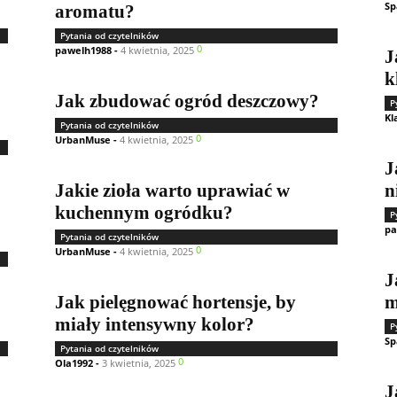
Sp
aromatu?
Pytania od czytelników
0
pawelh1988
-
4 kwietnia, 2025
J
k
Jak zbudować ogród deszczowy?
P
Kl
Pytania od czytelników
0
UrbanMuse
-
4 kwietnia, 2025
J
Jakie zioła warto uprawiać w
n
kuchennym ogródku?
P
pa
Pytania od czytelników
0
UrbanMuse
-
4 kwietnia, 2025
J
Jak pielęgnować hortensje, by
m
miały intensywny kolor?
P
Sp
Pytania od czytelników
0
Ola1992
-
3 kwietnia, 2025
J