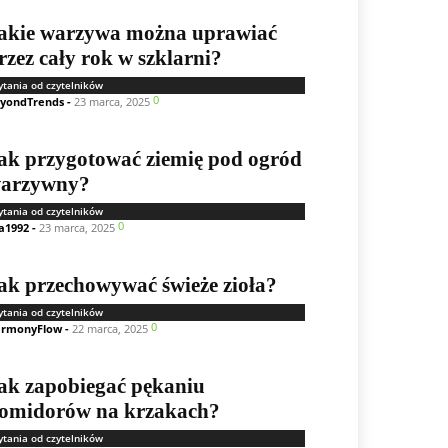
akie warzywa można uprawiać
rzez cały rok w szklarni?
ytania od czytelników
0
yondTrends
-
23 marca, 2025
ak przygotować ziemię pod ogród
arzywny?
ytania od czytelników
0
a1992
-
23 marca, 2025
ak przechowywać świeże zioła?
ytania od czytelników
0
rmonyFlow
-
22 marca, 2025
ak zapobiegać pękaniu
omidorów na krzakach?
ytania od czytelników