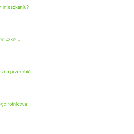
m mieszkaniu?
doniczki?…
ożna przerobić…
ego rolnictwa