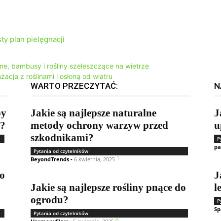
ty plan pielęgnacji
e, bambusy i rośliny szeleszczące na wietrze
acja z roślinami i osłoną od wiatru
WARTO PRZECZYTAĆ:
N
by
Jakie są najlepsze naturalne
J
ą?
metody ochrony warzyw przed
u
szkodnikami?
P
pa
Pytania od czytelników
1
BeyondTrends
-
6 kwietnia, 2025
ko
J
Jakie są najlepsze rośliny pnące do
l
ogrodu?
P
Sp
Pytania od czytelników
0