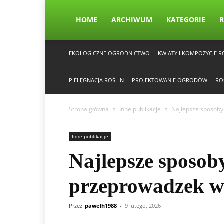
HOME
ARCHIWUM
KATEGORIE
R
EKOLOGICZNE OGRODNICTWO
KWIATY I KOMPOZYCJE R
PIELĘGNACJA ROŚLIN
PROJEKTOWANIE OGRODÓW
RO
Strona główna
Inne publikacje
Najlepsze sposoby
Inne publikacje
Najlepsze sposob
przeprowadzek w
Przez
pawelh1988
-
9 lutego, 2026