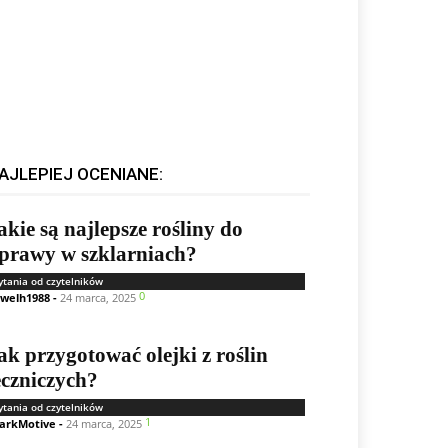
AJLEPIEJ OCENIANE:
akie są najlepsze rośliny do
prawy w szklarniach?
ytania od czytelników
0
welh1988
-
24 marca, 2025
ak przygotować olejki z roślin
eczniczych?
ytania od czytelników
1
arkMotive
-
24 marca, 2025